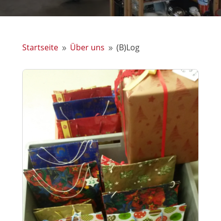
Startseite
Über uns
(B)Log
9
9