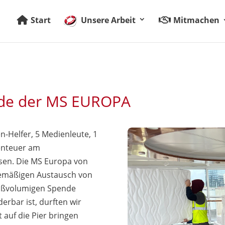
Start
Unsere Arbeit
Mitmachen
de der MS EUROPA
en-Helfer, 5 Medienleute, 1
enteuer am
sen. Die MS Europa von
nemäßigen Austausch von
roßvolumigen Spende
erbar ist, durften wir
t auf die Pier bringen