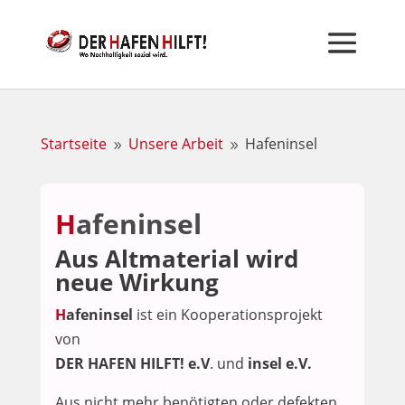
Startseite
Unsere Arbeit
Hafeninsel
9
9
H
afeninsel
Aus Altmaterial wird
neue Wirkung
H
afeninsel
ist ein Kooperationsprojekt
von
DER HAFEN HILFT! e.V
. und
insel e.V.
Aus nicht mehr benötigten oder defekten